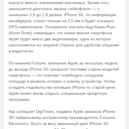
корпусе вместо алюминиево-магниевых. Кроме того,
уменьшится диагональ экрана «яблофона» — с
нынешних 3,5 до 2,8 дюйма. iPhone 3G, по информации
инсайдеров, станет тоньше на 2,5 мм и будет оснащен
GPS-навигатором. Основатель портала digg Кевин Роуз
(Kevin Rose) утверждает, что новая версия смартфона
Apple будет иметь две видеокамеры, одна из которых
расположится на лицевой стороне для удобства общения
в видеочатах.
По мнению Fortune, компания Apple за несколько недель
до выхода iPhone 3G прекратит поставки старых моделей
смартфона — это поможет освободить складские
площади и разжечь интерес к новому устройству. Чтобы
сгладить недовольство купивших iPhone по старой цене,
Apple может вновь открыть специальную кредитную
программу.
Как сообщает DigiTimes, недавно Apple заказала iPhone
3G тайваньскому контрактному производителю Foxconn
Electronics. Всего за весь жизненный цикл iPhone 3G