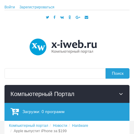
Войти
Зарегистрироваться
Поиск
Компьютерный Портал
Загрузки:
0
программ
Компьютерный портал
Новости
Hardware
Apple выпустит iPhone за $199