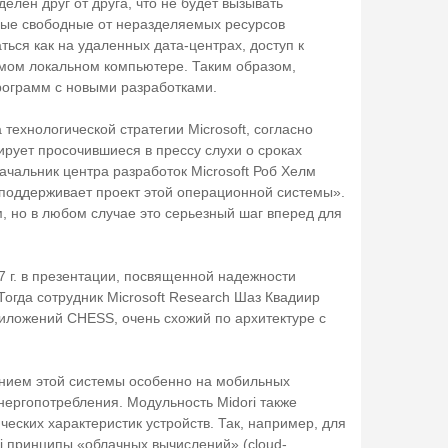
елен друг от друга, что не будет вызывать
ьные свободные от неразделяемых ресурсов
ься как на удаленных дата-центрах, доступ к
самом локальном компьютере. Таким образом,
рограмм с новыми разработками.
 технологической стратегии Microsoft, согласно
ирует просочившиеся в прессу слухи о сроках
ачальник центра разработок Microsoft Роб Хелм
 поддерживает проект этой операционной системы».
, но в любом случае это серьезный шаг вперед для
7 г. в презентации, посвященной надежности
 Тогда сотрудник Microsoft Research Шаз Квадиир
иложений CHESS, очень схожий по архитектуре с
нием этой системы особенно на мобильных
нергопотребления. Модульность Midori также
еских характеристик устройств. Так, например, для
ri принципы «облачных вычислений» (cloud-