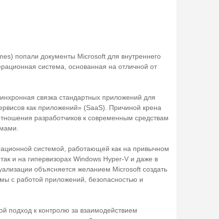
mes) попали документы Microsoft для внутреннего
рационная система, основанная на отличной от
асинхронная связка стандартных приложений для
ервисов как приложений» (SaaS). Причиной крена
 отношения разработчиков к современным средствам
емами.
ерационной системой, работающей как на привычном
так и на гипервизорах Windows Hyper-V и даже в
уализации объясняется желанием Microsoft создать
емы с работой приложений, безопасностью и
ной подход к контролю за взаимодействием