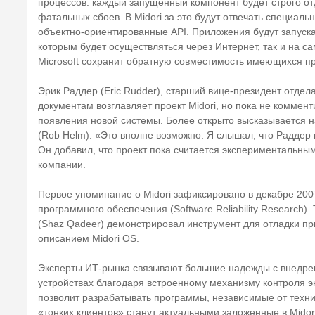
процессов: каждый запущенный компонент будет строго отд
фатальных сбоев. В Midori за это будут отвечать специал
объектно-ориентированные API. Приложения будут запускат
которым будет осуществляться через Интернет, так и на 
Microsoft сохранит обратную совместимость имеющихся п
Эрик Раддер (Eric Rudder), старший вице-президент отдела
документам возглавляет проект Midori, но пока не коммент
появления новой системы. Более открыто высказывается н
(Rob Helm): «Это вполне возможно. Я слышал, что Раддер
Он добавил, что проект пока считается экспериментальным
компании.
Первое упоминание о Midori зафиксировано в декабре 200
программного обеспечения (Software Reliability Research).
(Shaz Qadeer) демонстрировал инструмент для отладки пр
описанием Midori OS.
Эксперты ИТ-рынка связывают большие надежды с внедре
устройствах благодаря встроенному механизму контроля э
позволит разрабатывать программы, независимые от технич
«тонких клиентов» станут актуальными заложенные в Mido