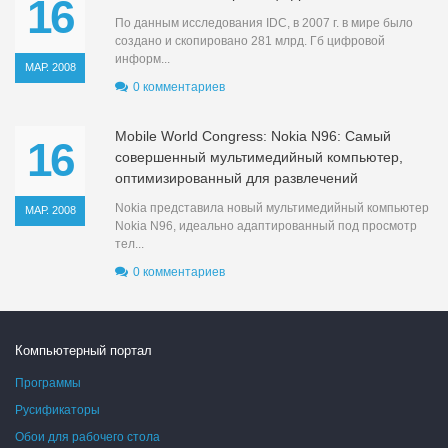
16
По данным исследования IDC, в 2007 г. в мире было
создано и скопировано 281 млрд. Гб цифровой
информ...
МАР. 2008
0 комментариев
Mobile World Congress: Nokia N96: Самый
16
совершенный мультимедийный компьютер,
оптимизированный для развлечений
Nokia представила новый мультимедийный компьютер
МАР. 2008
Nokia N96, идеально адаптированный под просмотр
тел...
0 комментариев
Компьютерный портал
Программы
Русификаторы
Обои для рабочего стола