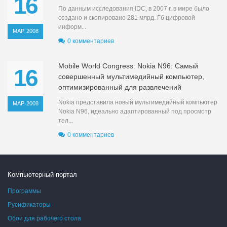
16
По данным исследования IDC, в 2007 г. в мире было
создано и скопировано 281 млрд. Гб цифровой
информ...
МАР. 2008
0 комментариев
Mobile World Congress: Nokia N96: Самый
16
совершенный мультимедийный компьютер,
оптимизированный для развлечений
Nokia представила новый мультимедийный компьютер
МАР. 2008
Nokia N96, идеально адаптированный под просмотр
тел...
0 комментариев
Компьютерный портал
Программы
Русификаторы
Обои для рабочего стола