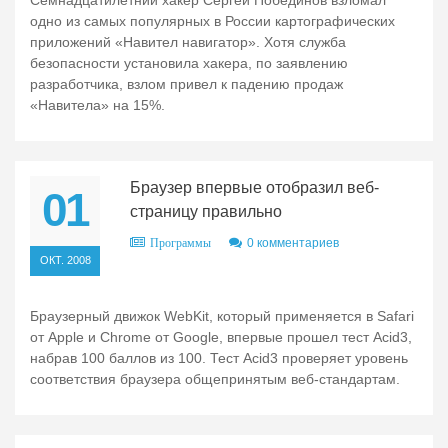
Семнадцатилетний хакер Сергей Побединов взломал
одно из самых популярных в России картографических
приложений «Навител навигатор». Хотя служба
безопасности установила хакера, по заявлению
разработчика, взлом привел к падению продаж
«Навитела» на 15%.
Браузер впервые отобразил веб-
01
страницу правильно
0 комментариев
Программы
ОКТ. 2008
Браузерный движок WebKit, который применяется в Safari
от Apple и Chrome от Google, впервые прошел тест Acid3,
набрав 100 баллов из 100. Тест Acid3 проверяет уровень
соответствия браузера общепринятым веб-стандартам.