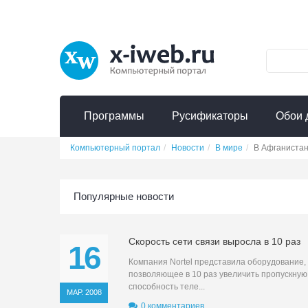
Программы
Русификаторы
Обои 
Компьютерный портал
Новости
В мире
В Афганиста
Популярные новости
Скорость сети связи выросла в 10 раз
16
Компания Nortel представила оборудование,
позволяющее в 10 раз увеличить пропускную
способность теле...
МАР. 2008
0 комментариев