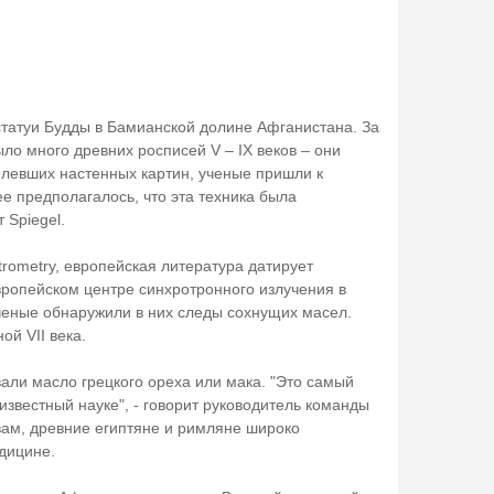
 статуи Будды в Бамианской долине Афганистана. За
ло много древних росписей V – IX веков – они
елевших настенных картин, ученые пришли к
е предполагалось, что эта техника была
 Spiegel.
ctrometry, европейская литература датирует
вропейском центре синхротронного излучения в
ченые обнаружили в них следы сохнущих масел.
ой VII века.
ли масло грецкого ореха или мака. "Это самый
известный науке", - говорит руководитель команды
овам, древние египтяне и римляне широко
дицине.