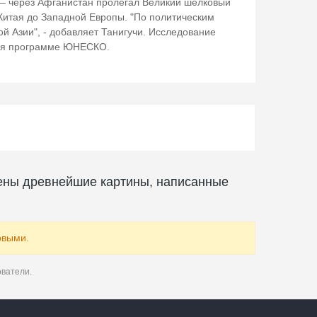
– через Афганистан пролегал Великий шелковый
 Китая до Западной Европы. "По политическим
 Азии", - добавляет Танигучи. Исследование
аря программе ЮНЕСКО.
ены древнейшие картины, написанные
рвыми.
ователи.