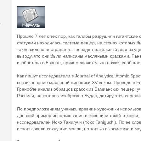
е
Прошло 7 лет с тех пор, как талибы разрушили гигантские
статуями находилась система пещер, на стенах которых бы
также сильно пострадали. Проведя тщательный анализ уц
выводу, что они были написаны масляными красками. Ране
изобретена в Европе, причем значительно позже, сообщает
Как пишут исследователи в Journal of Analytical Atomic Spe
возникновение масляной живописи XV веком. Проведя в Е
Гренобле анализ образцов красок из Бамианских пещер, у
Росписи, на которых изображен Будда, датируются середин
По предположениям ученых, древние художники использова
древний пример использования в живописи такой техники, 
исследователей Йоко Танигучи (Yoko Taniguchi). По ее сл
использовали сохнущие масла, но только в косметике и ме