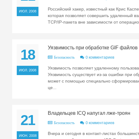
Российский хакер, известный как Крис Каспе
ИЮЛ. 2008
которая позволяет совершить удаленный вз
TCP/IP-пакета вне зависимости от операци
Уязвимость при обработке GIF файлов в
18
0 комментариев
Безопасность
Уязвимость позволяет удаленному пользов
ИЮЛ. 2008
Уязвимость существует из-за ошибки при о
может с помощью специально сформирован
це...
Владельцев ICQ напугал лже-троян
21
0 комментариев
Безопасность
Вчера и сегодня в контакт-листах большин
ИЮН. 2008