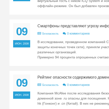
виртуальный гость с ником ICQ System и но
оффлайн-режиме. Он был добавлен произвол
Смартфоны представляют угрозу инфо
09
0 комментариев
Безопасность
В исследовании, проведенном компанией Cr
ИЮН. 2008
защиты конечных точек сети), приняли уча
различных организаций.
Примерно 94 процента опрошенных считают,
Рейтинг опасности содержимого домен
09
0 комментариев
Безопасность
Компания McAfee после исследования безоп
ИЮН. 2008
доменной зоне .ru опасны для посещения.
hk (Гонконг) и .cn (Китай). В них не рекоме