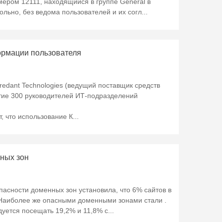
мером 12111, находящийся в группе General в
ьно, без ведома пользователей и их согл...
рмации пользователя
edant Technologies (ведущий поставщик средств
стие 300 руководителей ИТ-подразделений
 что использование К...
ных зон
асности доменных зон установила, что 6% сайтов в
 Наиболее же опасными доменными зонами стали .
ндуется посещать 19,2% и 11,8% с...