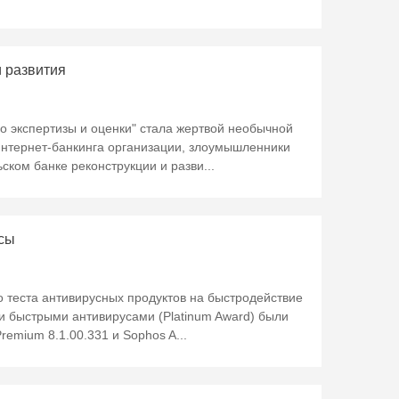
и развития
о экспертизы и оценки" стала жертвой необычной
 интернет-банкинга организации, злоумышленники
ьском банке реконструкции и разви...
сы
го теста антивирусных продуктов на быстродействие
и быстрыми антивирусами (Platinum Award) были
 Premium 8.1.00.331 и Sophos A...